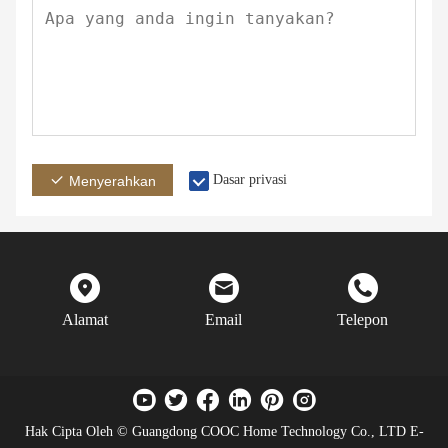
Dasar privasi
Menyerahkan
Alamat
Email
Telepon
Hak Cipta Oleh © Guangdong COOC Home Technology Co., LTD E-